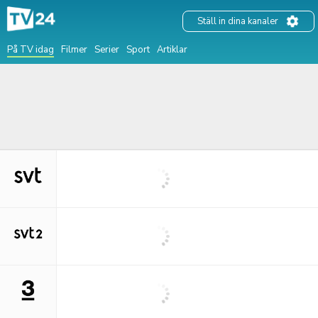
Ställ in dina kanaler
På TV idag
Filmer
Serier
Sport
Artiklar