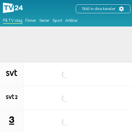
Ställ in dina kanaler
På TV idag
Filmer
Serier
Sport
Artiklar