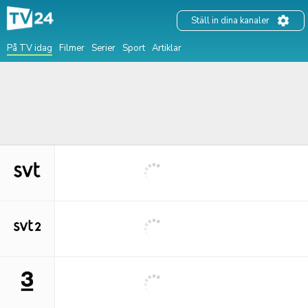
Ställ in dina kanaler
På TV idag
Filmer
Serier
Sport
Artiklar