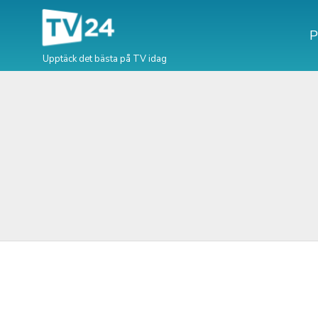
P
Upptäck det bästa på TV idag