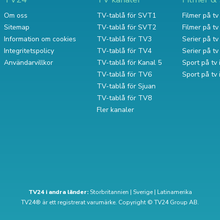
Om oss
TV-tablå för SVT1
Filmer på tv 
Sitemap
TV-tablå för SVT2
Filmer på t
Information om cookies
TV-tablå för TV3
Serier på tv 
Integritetspolicy
TV-tablå för TV4
Serier på t
Användarvillkor
TV-tablå för Kanal 5
Sport på tv 
TV-tablå för TV6
Sport på tv
TV-tablå för Sjuan
TV-tablå för TV8
Fler kanaler
TV24 i andra länder:
Storbritannien
|
Sverige
|
Latinamerika
TV24® är ett registrerat varumärke. Copyright © TV24 Group AB.