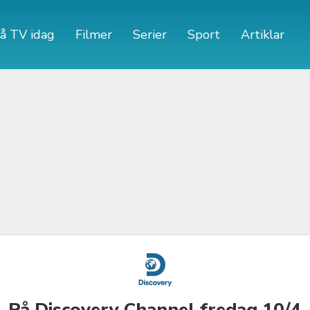
å TV idag
Filmer
Serier
Sport
Artiklar
På Discovery Channel fredag 10/4