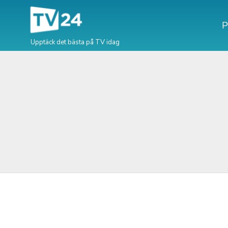
P
Upptäck det bästa på TV idag