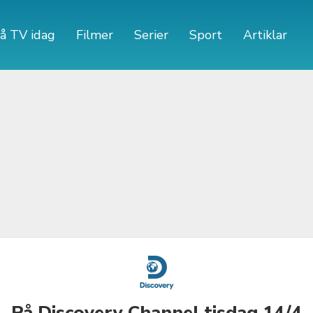
å TV idag
Filmer
Serier
Sport
Artiklar
På Discovery Channel tisdag 14/4