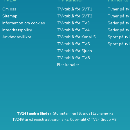
Om oss
TV-tablå för SVT1
Filmer på tv 
Sitemap
TV-tablå för SVT2
Filmer på t
Information om cookies
TV-tablå för TV3
Serier på tv 
Integritetspolicy
TV-tablå för TV4
Serier på t
Användarvillkor
TV-tablå för Kanal 5
Sport på tv 
TV-tablå för TV6
Sport på tv
TV-tablå för Sjuan
TV-tablå för TV8
Fler kanaler
TV24 i andra länder:
Storbritannien
|
Sverige
|
Latinamerika
TV24® är ett registrerat varumärke. Copyright © TV24 Group AB.