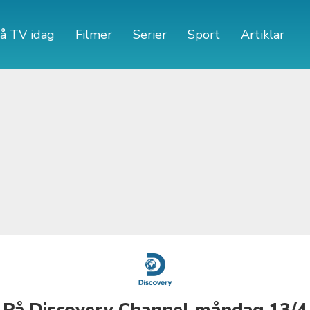
å TV idag
Filmer
Serier
Sport
Artiklar
På Discovery Channel måndag 13/4