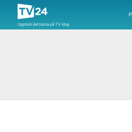
P
Upptäck det bästa på TV idag