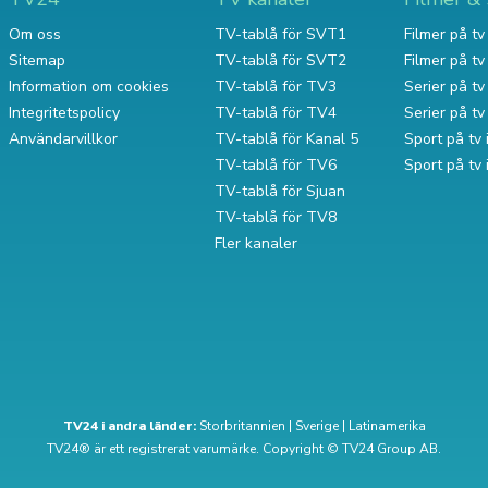
Om oss
TV-tablå för SVT1
Filmer på tv 
Sitemap
TV-tablå för SVT2
Filmer på t
Information om cookies
TV-tablå för TV3
Serier på tv 
Integritetspolicy
TV-tablå för TV4
Serier på t
Användarvillkor
TV-tablå för Kanal 5
Sport på tv 
TV-tablå för TV6
Sport på tv
TV-tablå för Sjuan
TV-tablå för TV8
Fler kanaler
TV24 i andra länder:
Storbritannien
|
Sverige
|
Latinamerika
TV24® är ett registrerat varumärke. Copyright © TV24 Group AB.