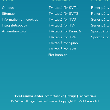
Om oss
TV-tablå för SVT1
Filmer på tv 
Sitemap
TV-tablå för SVT2
Filmer på t
Information om cookies
TV-tablå för TV3
Serier på tv 
Integritetspolicy
TV-tablå för TV4
Serier på t
Användarvillkor
TV-tablå för Kanal 5
Sport på tv 
TV-tablå för TV6
Sport på tv
TV-tablå för Sjuan
TV-tablå för TV8
Fler kanaler
TV24 i andra länder:
Storbritannien
|
Sverige
|
Latinamerika
TV24® är ett registrerat varumärke. Copyright © TV24 Group AB.