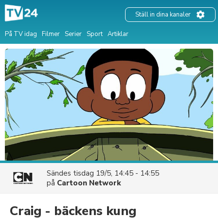
Ställ in dina kanaler
På TV idag
Filmer
Serier
Sport
Artiklar
Sändes
tisdag 19/5, 14:45 - 14:55
på
Cartoon Network
Craig - bäckens kung