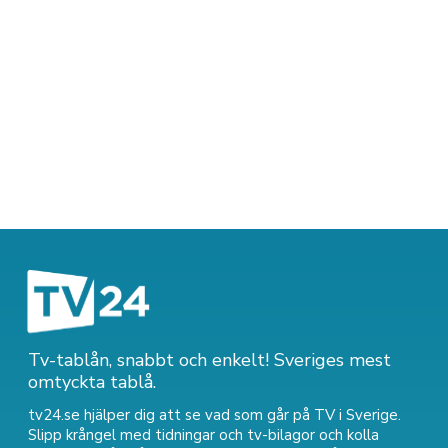
Tv-tablån, snabbt och enkelt! Sveriges mest
omtyckta tablå.
tv24.se hjälper dig att se vad som går på TV i Sverige.
Slipp krångel med tidningar och tv-bilagor och kolla