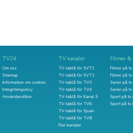
TV24
TV kanaler
Filmer & 
Om oss
TV-tablå för SVT1
Filmer på tv 
Sitemap
TV-tablå för SVT2
Filmer på t
Information om cookies
TV-tablå för TV3
Serier på tv 
Integritetspolicy
TV-tablå för TV4
Serier på t
Användarvillkor
TV-tablå för Kanal 5
Sport på tv 
TV-tablå för TV6
Sport på tv
TV-tablå för Sjuan
TV-tablå för TV8
Fler kanaler