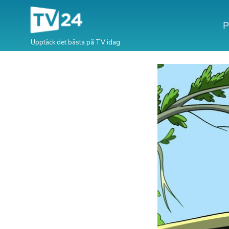
P
Upptäck det bästa på TV idag