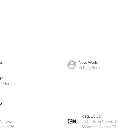
on
Noël Wells
ms
Kelsey Bern
er
." Mercer
V
Idag, 15:35
 Network
på Cartoon Network
snitt 26
Säsong 1 Avsnitt 27