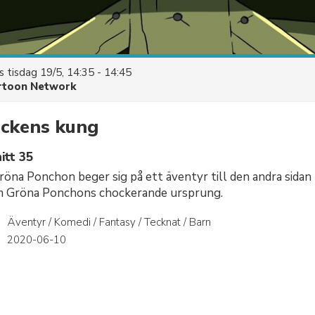
es
tisdag 19/5, 14:35 - 14:45
rtoon Network
äckens kung
itt 35
röna Ponchon beger sig på ett äventyr till den andra sidan 
 om Gröna Ponchons chockerande ursprung.
Äventyr / Komedi / Fantasy / Tecknat / Barn
r
2020-06-10