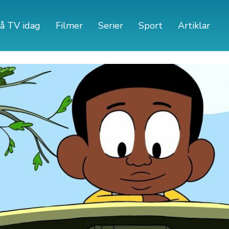
å TV idag
Filmer
Serier
Sport
Artiklar