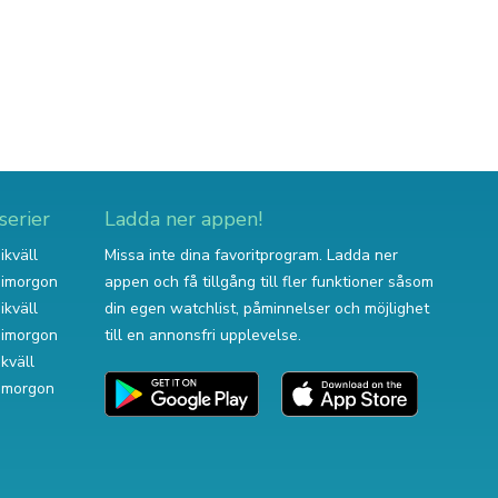
serier
Ladda ner appen!
ikväll
Missa inte dina favoritprogram. Ladda ner
v imorgon
appen och få tillgång till fler funktioner såsom
ikväll
din egen watchlist, påminnelser och möjlighet
v imorgon
till en annonsfri upplevelse.
ikväll
 imorgon