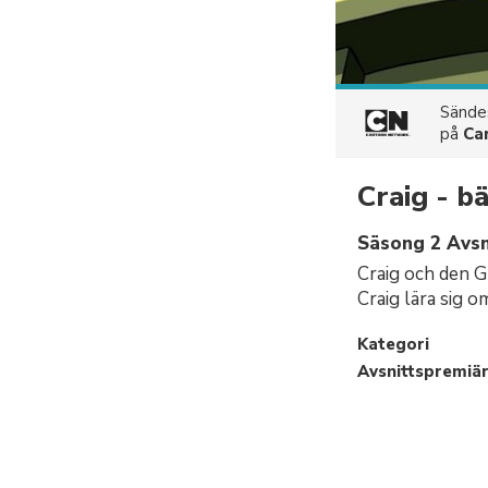
Sänd
på
Ca
Craig - b
Säsong 2 Avsn
Craig och den G
Craig lära sig
Kategori
Avsnittspremiä