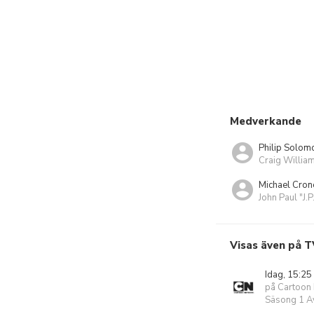
Medverkande
Philip Solom
Craig Willia
Michael Cron
John Paul "J.P
Visas även på T
Idag, 15:25
på Cartoon
Säsong 1 Av