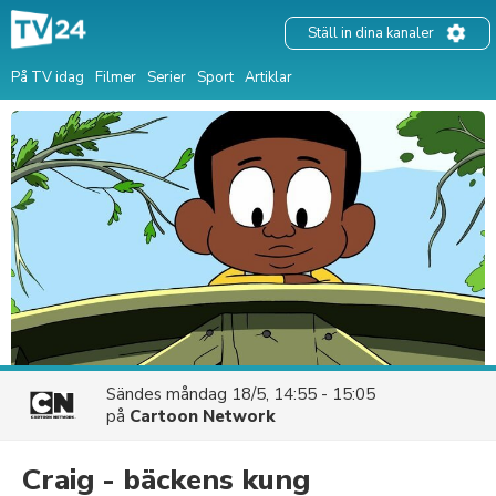
Ställ in dina kanaler
På TV idag
Filmer
Serier
Sport
Artiklar
Sändes
måndag 18/5, 14:55 - 15:05
på
Cartoon Network
Craig - bäckens kung