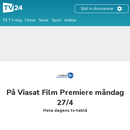
Ställ in dina kanaler
På TV idag
Filmer
Serier
Sport
Artiklar
På Viasat Film Premiere måndag
27/4
Hela dagens tv-tablå