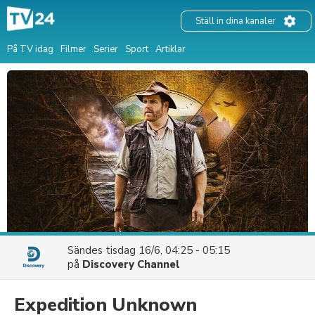
Ställ in dina kanaler
På TV idag
Filmer
Serier
Sport
Artiklar
Sändes
tisdag 16/6, 04:25 - 05:15
på
Discovery Channel
Expedition Unknown