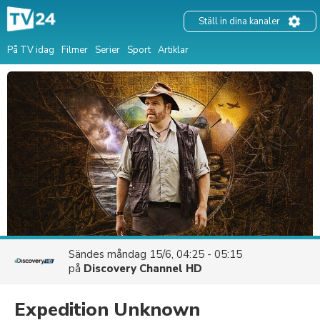
Ställ in dina kanaler
På TV idag
Filmer
Serier
Sport
Artiklar
Sändes
måndag 15/6, 04:25 - 05:15
på
Discovery Channel HD
Expedition Unknown