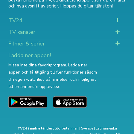
bästa filmerna på TV
,
all direktsänd sport
samt
premiärer
och nya avsnitt av serier
. Hoppas du gillar tjänsten!
TV24
TV kanaler
Filmer & serier
Ladda ner appen!
Missa inte dina favoritprogram. Ladda ner
appen och få tillgång till fler funktioner såsom
din egen watchlist, påminnelser och möjlighet
till en annonsfri upplevelse.
TV24 i andra länder:
Storbritannien
|
Sverige
|
Latinamerika