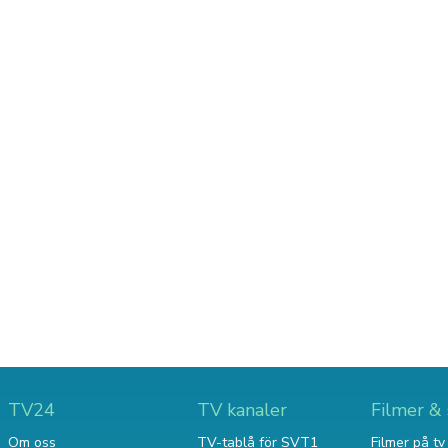
TV24
TV kanaler
Filmer & 
Om oss
TV-tablå för SVT1
Filmer på tv 