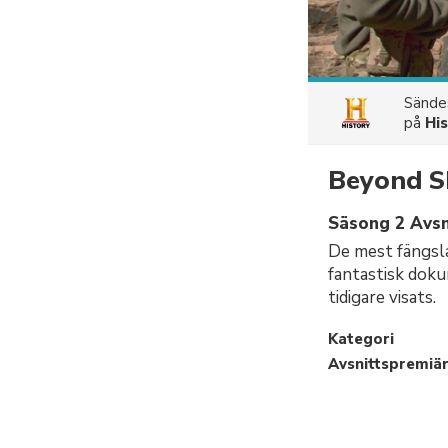
Sänd
på
Hi
Beyond S
Säsong 2 Avsn
De mest fängsla
fantastisk doku
tidigare visats.
Kategori
Avsnittspremiä