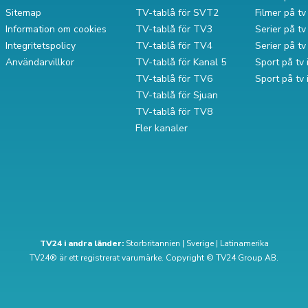
Sitemap
TV-tablå för SVT2
Filmer på t
Information om cookies
TV-tablå för TV3
Serier på tv 
Integritetspolicy
TV-tablå för TV4
Serier på t
Användarvillkor
TV-tablå för Kanal 5
Sport på tv 
TV-tablå för TV6
Sport på tv
TV-tablå för Sjuan
TV-tablå för TV8
Fler kanaler
TV24 i andra länder:
Storbritannien
|
Sverige
|
Latinamerika
TV24® är ett registrerat varumärke. Copyright © TV24 Group AB.