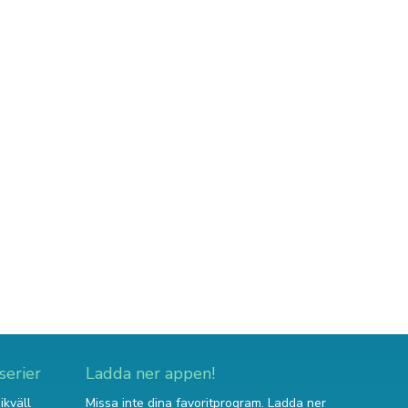
serier
Ladda ner appen!
ikväll
Missa inte dina favoritprogram. Ladda ner