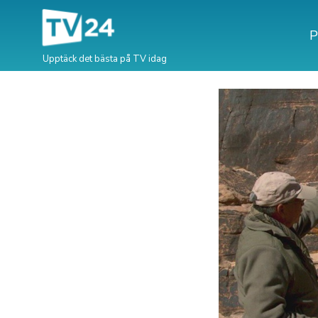
P
Upptäck det bästa på TV idag