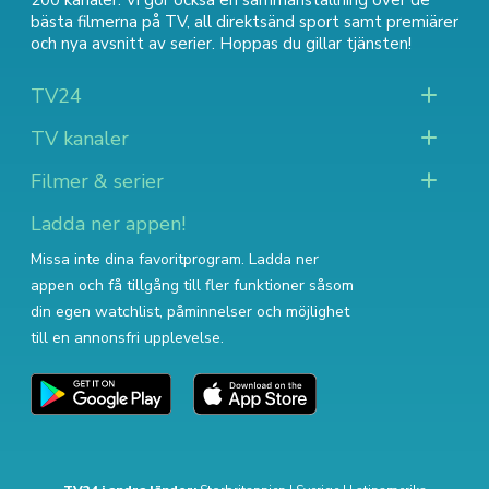
200 kanaler. Vi gör också en sammanställning över
de
bästa filmerna på TV
,
all direktsänd sport
samt
premiärer
och nya avsnitt av serier
. Hoppas du gillar tjänsten!
TV24
TV kanaler
Filmer & serier
Ladda ner appen!
Missa inte dina favoritprogram. Ladda ner
appen och få tillgång till fler funktioner såsom
din egen watchlist, påminnelser och möjlighet
till en annonsfri upplevelse.