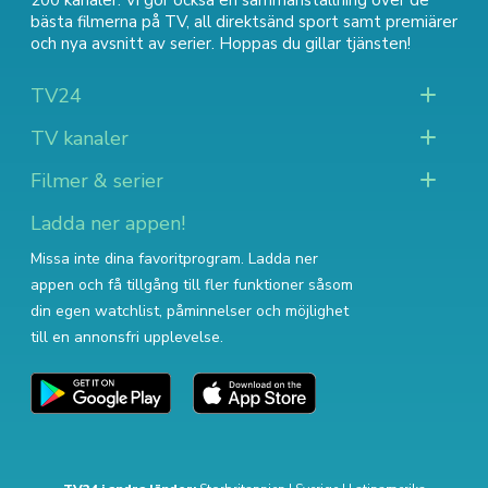
200 kanaler. Vi gör också en sammanställning över
de
bästa filmerna på TV
,
all direktsänd sport
samt
premiärer
och nya avsnitt av serier
. Hoppas du gillar tjänsten!
TV24
TV kanaler
Filmer & serier
Ladda ner appen!
Missa inte dina favoritprogram. Ladda ner
appen och få tillgång till fler funktioner såsom
din egen watchlist, påminnelser och möjlighet
till en annonsfri upplevelse.