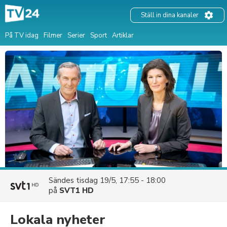
Ställ in dina kanaler
På TV idag
Filmer
Serier
Sport
Artiklar
Sändes
tisdag 19/5, 17:55 - 18:00
på
SVT1 HD
Lokala nyheter