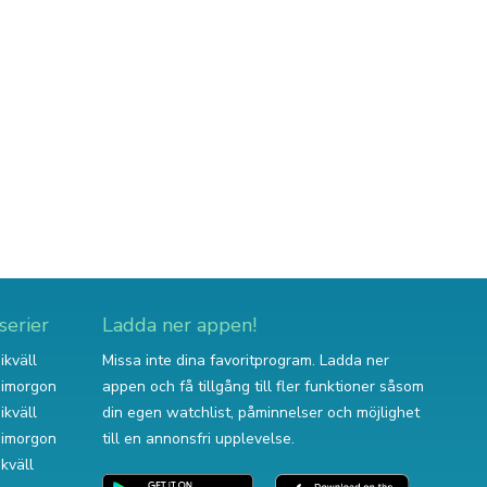
serier
Ladda ner appen!
ikväll
Missa inte dina favoritprogram. Ladda ner
v imorgon
appen och få tillgång till fler funktioner såsom
ikväll
din egen watchlist, påminnelser och möjlighet
v imorgon
till en annonsfri upplevelse.
ikväll