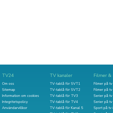
TV24
TV kanaler
Filmer & 
Om oss
TV-tablå för SVT1
Filmer på tv 
Sitemap
TV-tablå för SVT2
Filmer på t
Information om cookies
TV-tablå för TV3
Serier på tv 
Integritetspolicy
TV-tablå för TV4
Serier på t
Användarvillkor
TV-tablå för Kanal 5
Sport på tv 