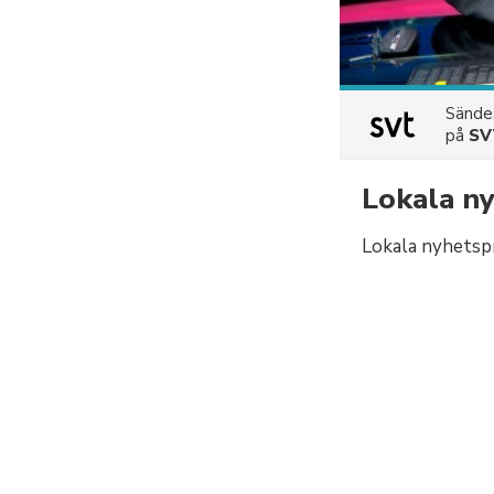
Sänd
på
SV
Lokala n
Lokala nyhetsp