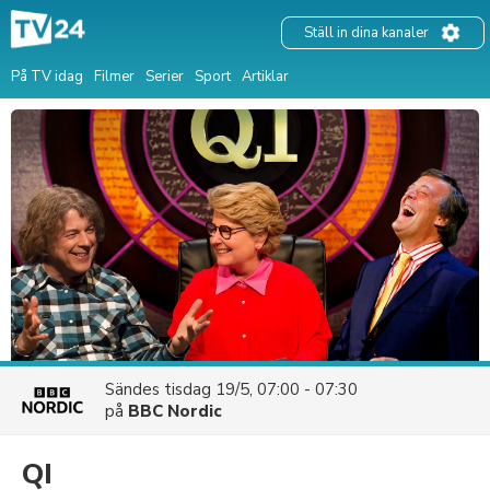
Ställ in dina kanaler
På TV idag
Filmer
Serier
Sport
Artiklar
Sändes
tisdag 19/5, 07:00 - 07:30
på
BBC Nordic
QI