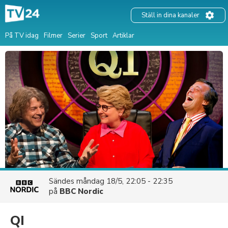
Ställ in dina kanaler
På TV idag
Filmer
Serier
Sport
Artiklar
Sändes
måndag 18/5, 22:05 - 22:35
på
BBC Nordic
QI