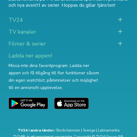
och nya avsnitt av serier
. Hoppas du gillar tjänsten!
TV24
TV kanaler
Filmer & serier
Ladda ner appen!
Missa inte dina favoritprogram. Ladda ner
appen och få tillgång till fler funktioner såsom
din egen watchlist, påminnelser och möjlighet
till en annonsfri upplevelse.
TV24 i andra länder:
Storbritannien
|
Sverige
|
Latinamerika
TV24® är ett registrerat varumärke. Copyright © TV24 Group AB.