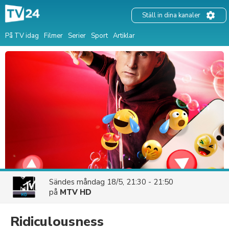
Ställ in dina kanaler
På TV idag
Filmer
Serier
Sport
Artiklar
Sändes
måndag 18/5, 21:30 - 21:50
på
MTV HD
Ridiculousness