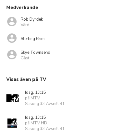
Medverkande
Rob Dyrdek
Värd
Sterling Brim
Skye Townsend
Gäst
Visas även på TV
Idag, 13:15
på MTV
Säsong 33 Avsnitt 41
Idag, 13:15
på MTV HD
Säsong 33 Avsnitt 41