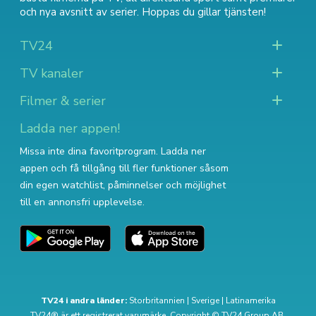
och nya avsnitt av serier
. Hoppas du gillar tjänsten!
TV24
TV kanaler
Filmer & serier
Ladda ner appen!
Missa inte dina favoritprogram. Ladda ner
appen och få tillgång till fler funktioner såsom
din egen watchlist, påminnelser och möjlighet
till en annonsfri upplevelse.
TV24 i andra länder:
Storbritannien
|
Sverige
|
Latinamerika
TV24® är ett registrerat varumärke. Copyright © TV24 Group AB.