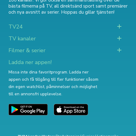
200 kanaler. Vi gör också en sammanställning över
de
bästa filmerna på TV
,
all direktsänd sport
samt
premiärer
och nya avsnitt av serier
. Hoppas du gillar tjänsten!
TV24
TV kanaler
Filmer & serier
Ladda ner appen!
Missa inte dina favoritprogram. Ladda ner
appen och få tillgång till fler funktioner såsom
din egen watchlist, påminnelser och möjlighet
till en annonsfri upplevelse.