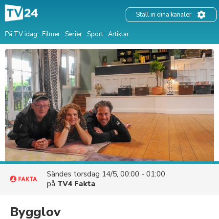
Ställ in dina kanaler
På TV idag
Filmer
Serier
Sport
Artiklar
Sändes
torsdag 14/5, 00:00 - 01:00
på
TV4 Fakta
Bygglov