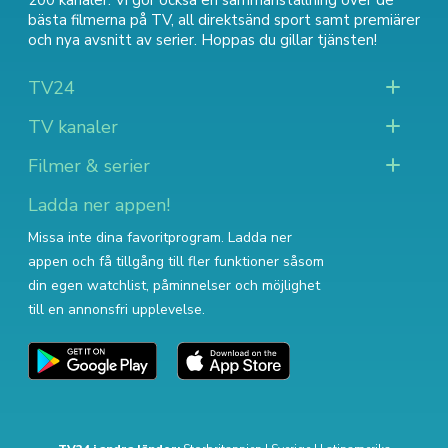
200 kanaler. Vi gör också en sammanställning över
de
bästa filmerna på TV
,
all direktsänd sport
samt
premiärer
och nya avsnitt av serier
. Hoppas du gillar tjänsten!
TV24
TV kanaler
Filmer & serier
Ladda ner appen!
Missa inte dina favoritprogram. Ladda ner
appen och få tillgång till fler funktioner såsom
din egen watchlist, påminnelser och möjlighet
till en annonsfri upplevelse.