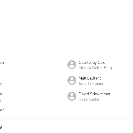
ton
Courteney Cox
Monica Geller Bing
Matt LeBlanc
ay
Joey Tribbiani
ry
David Schwimmer
g
Ross Geller
nde
V