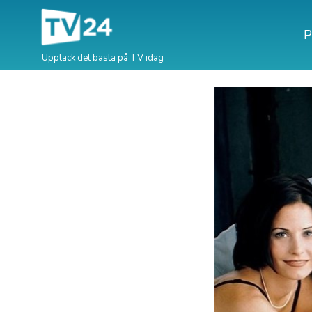
P
Upptäck det bästa på TV idag