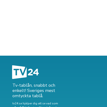
Tv-tablån, snabbt och
enkelt! Sveriges mest
omtyckta tablå.
tv24.se hjälper dig att se vad som