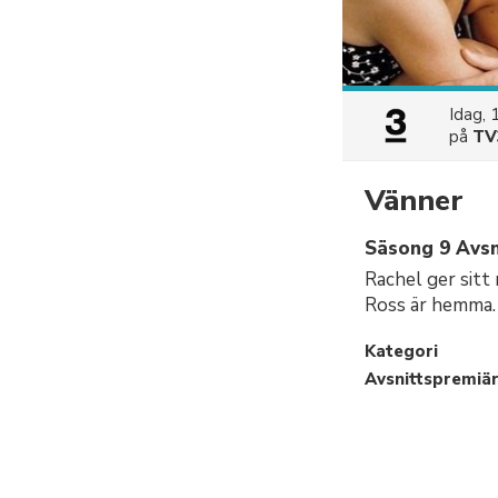
Idag, 
på
TV
Vänner
Säsong 9 Avsn
Rachel ger sitt
Ross är hemma.
Kategori
Avsnittspremiä