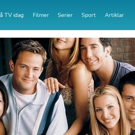
å TV idag
Filmer
Serier
Sport
Artiklar