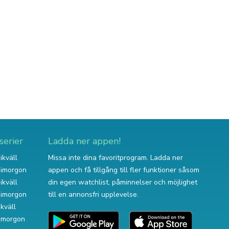
serier
Ladda ner appen!
ikväll
Missa inte dina favoritprogram. Ladda ner
v imorgon
appen och få tillgång till fler funktioner såsom
ikväll
din egen watchlist, påminnelser och möjlighet
v imorgon
till en annonsfri upplevelse.
ikväll
 imorgon