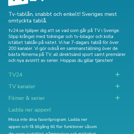
Tv-tablån, snabbt och enkelt! Sveriges mest
omtyckta tablå.
tv24.se hjälper dig att se vad som går på TV i Sverige.
Slipp krångel med tidningar och tv-bilagor och kolla
istället tablån på nätet. Vi har 7-dagars tablå för över
200 kanaler. Vi gör också en sammanställning över
de
bästa filmerna på TV
,
all direktsänd sport
samt
premiärer
och nya avsnitt av serier
. Hoppas du gillar tjänsten!
TV24
TV kanaler
Filmer & serier
Ladda ner appen!
Missa inte dina favoritprogram. Ladda ner
appen och få tillgång till fler funktioner såsom
din egen watchlist, påminnelser och möjlighet