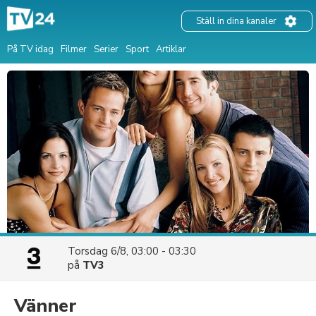
Ställ in dina kanaler
På TV idag
Filmer
Serier
Sport
Artiklar
Torsdag 6/8, 03:00 - 03:30
på
TV3
Vänner