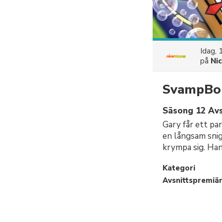
Idag, 
på
Ni
SvampBob
Säsong 12 Avs
Gary får ett pa
en långsam snig
krympa sig. Han
Kategori
Avsnittspremiä