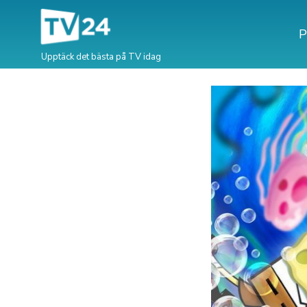
P
Upptäck det bästa på TV idag