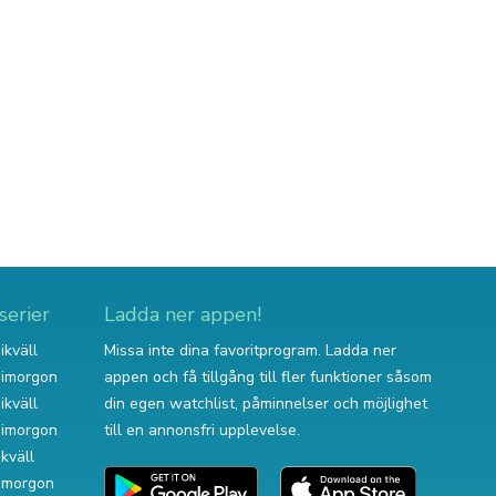
serier
Ladda ner appen!
ikväll
Missa inte dina favoritprogram. Ladda ner
v imorgon
appen och få tillgång till fler funktioner såsom
ikväll
din egen watchlist, påminnelser och möjlighet
v imorgon
till en annonsfri upplevelse.
ikväll
 imorgon