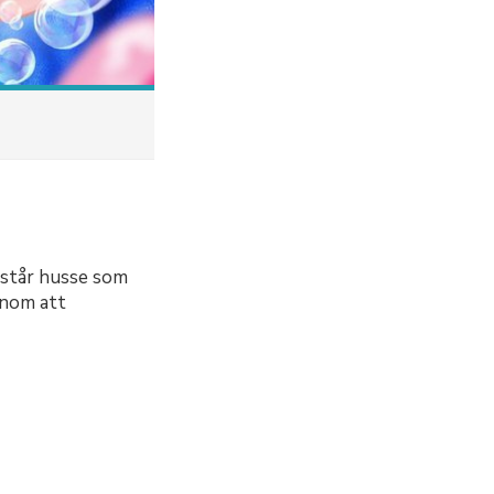
mstår husse som
enom att