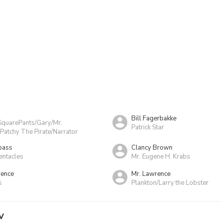
Bill Fagerbakke
quarePants/Gary/Mr.
Patrick Star
Patchy The Pirate/Narrator
pass
Clancy Brown
entacles
Mr. Eugene H. Krabs
rence
Mr. Lawrence
s
Plankton/Larry the Lobster
V