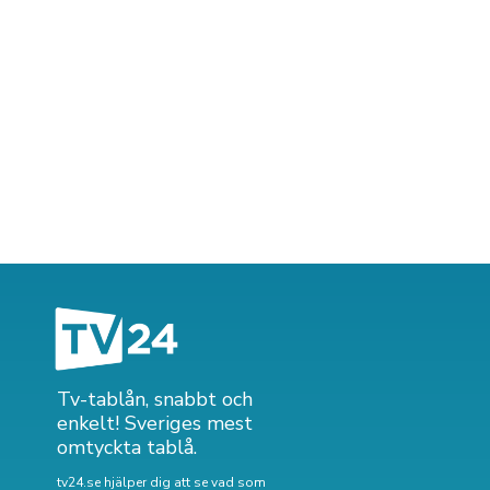
Tv-tablån, snabbt och
enkelt! Sveriges mest
omtyckta tablå.
tv24.se hjälper dig att se vad som