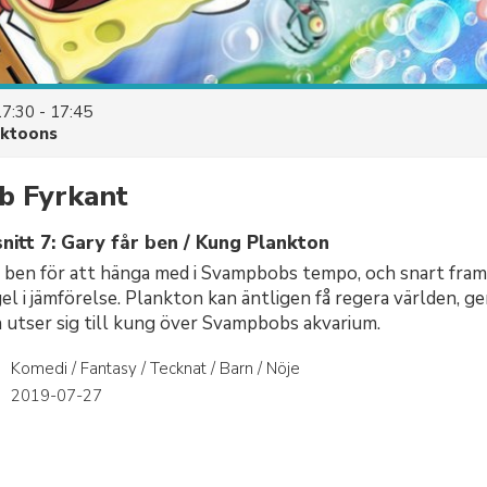
17:30 - 17:45
cktoons
 Fyrkant
nitt 7: Gary får ben / Kung Plankton
r ben för att hänga med i Svampbobs tempo, och snart fra
el i jämförelse. Plankton kan äntligen få regera världen, g
 utser sig till kung över Svampbobs akvarium.
Komedi / Fantasy / Tecknat / Barn / Nöje
r
2019-07-27