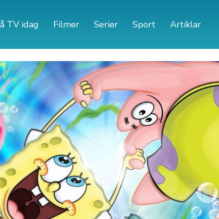
å TV idag
Filmer
Serier
Sport
Artiklar