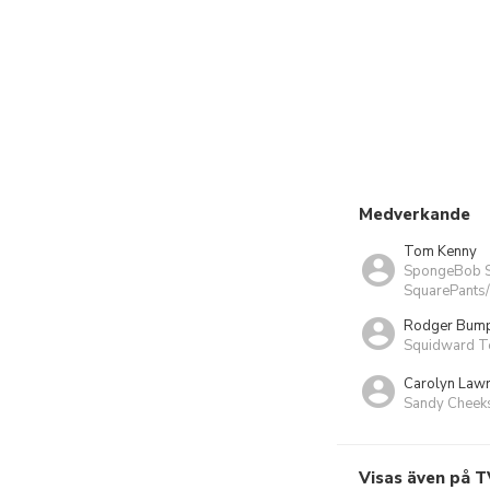
Medverkande
Tom Kenny
SpongeBob S
SquarePants/
Rodger Bum
Squidward T
Carolyn Law
Sandy Cheek
Visas även på T