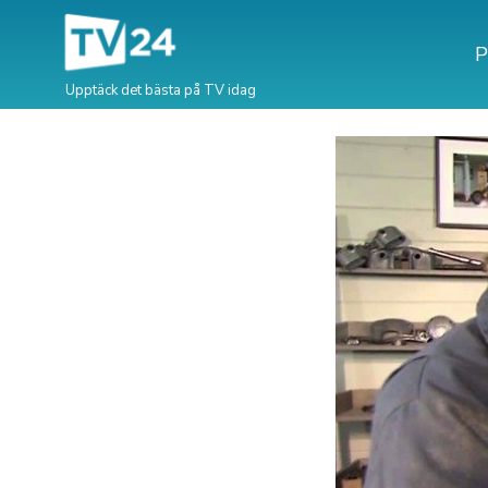
P
Upptäck det bästa på TV idag