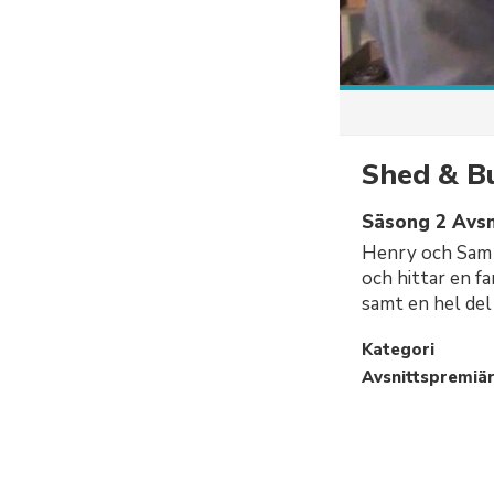
Shed & B
Säsong 2 Avsni
Henry och Sam ä
och hittar en fa
samt en hel de
Kategori
Avsnittspremiä