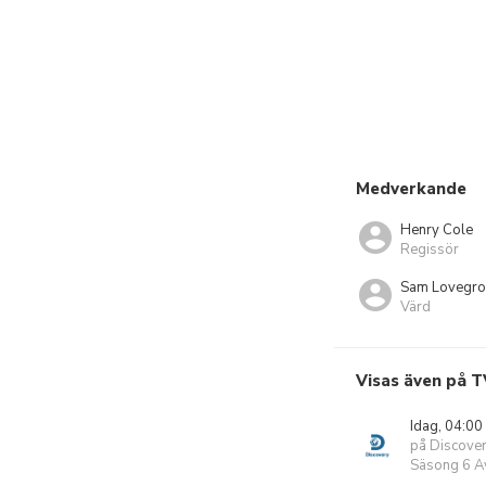
Medverkande
Henry Cole
Regissör
Sam Lovegro
Värd
Visas även på T
Idag, 04:00
på Discove
Säsong 6 Av