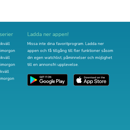
serier
Ladda ner appen!
ikväll
Missa inte dina favoritprogram. Ladda ner
v imorgon
appen och få tillgång till fler funktioner såsom
ikväll
din egen watchlist, påminnelser och möjlighet
v imorgon
till en annonsfri upplevelse.
ikväll
 imorgon