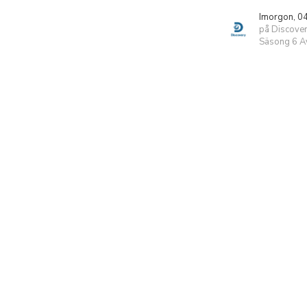
Imorgon, 0
på Discove
Säsong 6 Av