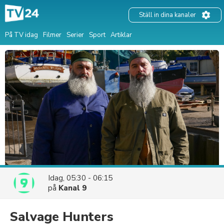
Ställ in dina kanaler
På TV idag
Filmer
Serier
Sport
Artiklar
Idag, 05:30 - 06:15
på
Kanal 9
Salvage Hunters