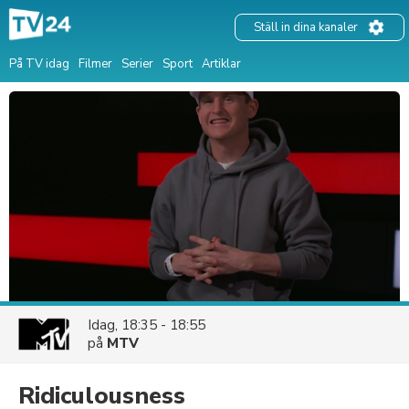
Ställ in dina kanaler
På TV idag
Filmer
Serier
Sport
Artiklar
Idag, 18:35 - 18:55
på
MTV
Ridiculousness