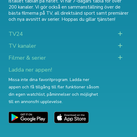
istället tablån på nätet. Vi har 7-dagars tablå för över
200 kanaler. Vi gör också en sammanställning över
de
bästa filmerna på TV
,
all direktsänd sport
samt
premiärer
och nya avsnitt av serier
. Hoppas du gillar tjänsten!
TV24
TV kanaler
Filmer & serier
Ladda ner appen!
Missa inte dina favoritprogram. Ladda ner
appen och få tillgång till fler funktioner såsom
din egen watchlist, påminnelser och möjlighet
till en annonsfri upplevelse.