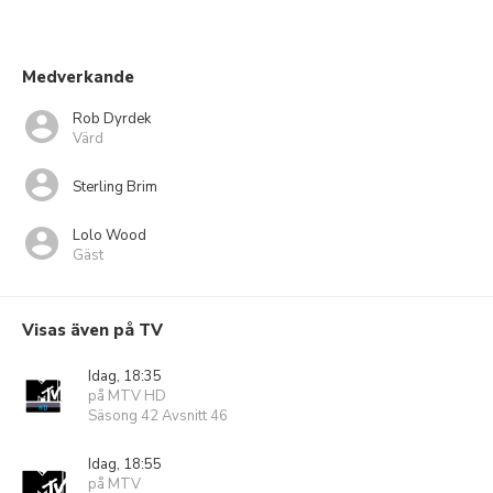
Medverkande
Rob Dyrdek
Värd
Sterling Brim
Lolo Wood
Gäst
Visas även på TV
Idag, 18:35
på MTV HD
Säsong 42 Avsnitt 46
Idag, 18:55
på MTV