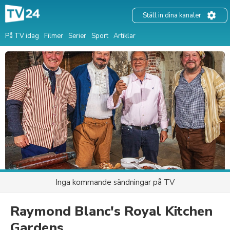
Ställ in dina kanaler
På TV idag
Filmer
Serier
Sport
Artiklar
Inga kommande sändningar på TV
Raymond Blanc's Royal Kitchen
Gardens