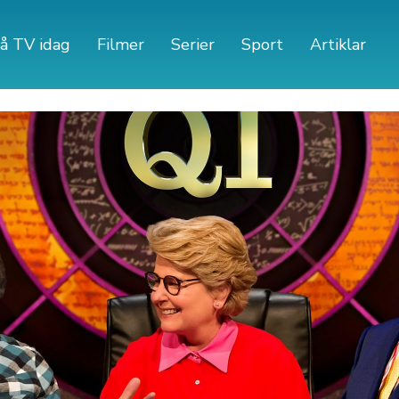
å TV idag
Filmer
Serier
Sport
Artiklar