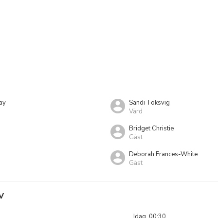
ay
Sandi Toksvig
Värd
Bridget Christie
Gäst
Deborah Frances-White
Gäst
V
Idag, 00:30