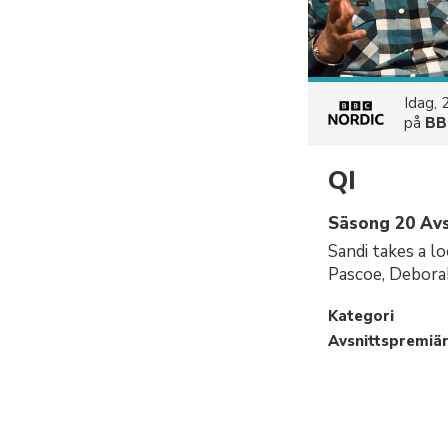
Idag, 
på
BB
QI
Säsong 20 Avs
Sandi takes a l
Pascoe, Debora
Kategori
Avsnittspremiä