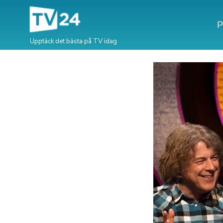
P
Upptäck det bästa på TV idag