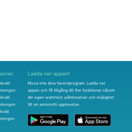
serier
Ladda ner appen!
ikväll
Missa inte dina favoritprogram. Ladda ner
v imorgon
appen och få tillgång till fler funktioner såsom
ikväll
din egen watchlist, påminnelser och möjlighet
v imorgon
till en annonsfri upplevelse.
ikväll
 imorgon