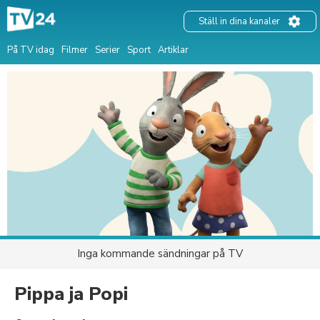
Ställ in dina kanaler
På TV idag
Filmer
Serier
Sport
Artiklar
Inga kommande sändningar på TV
Pippa ja Popi