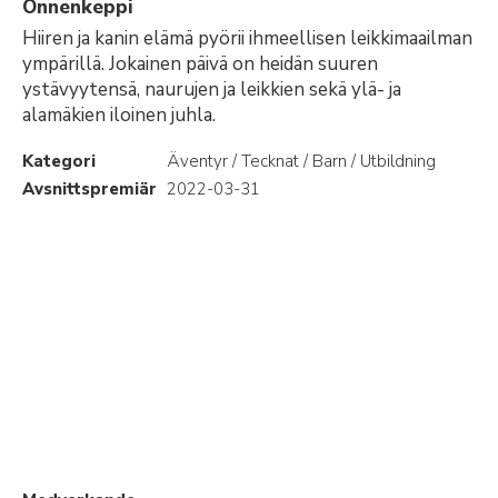
Onnenkeppi
Hiiren ja kanin elämä pyörii ihmeellisen leikkimaailman
ympärillä. Jokainen päivä on heidän suuren
ystävyytensä, naurujen ja leikkien sekä ylä- ja
alamäkien iloinen juhla.
Kategori
Äventyr / Tecknat / Barn / Utbildning
Avsnittspremiär
2022-03-31