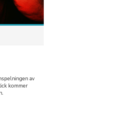
inspelningen av
 Rick kommer
n.