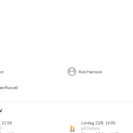
on
Rick Harrison
ee Russell
V
, 21:00
Lördag 22/8, 14:05
D
på History