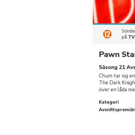
Söndag
på
TV
Pawn Sta
Säsong 21 Avsn
Chum tar sig en
The Dark Knight
över en låda me
Kategori
Avsnittspremiä