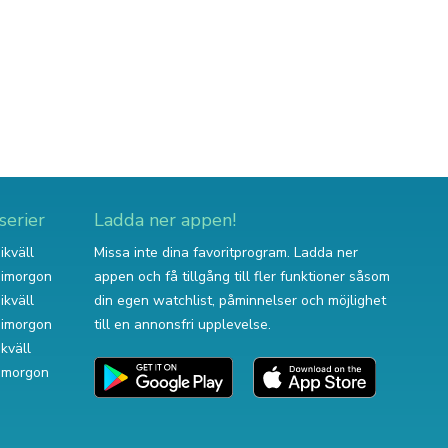
serier
Ladda ner appen!
ikväll
Missa inte dina favoritprogram. Ladda ner
v imorgon
appen och få tillgång till fler funktioner såsom
ikväll
din egen watchlist, påminnelser och möjlighet
v imorgon
till en annonsfri upplevelse.
ikväll
 imorgon