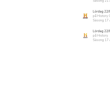
Säsong 21 A
Lördag 22/
på History 
Säsong 17 A
Lördag 22/
på History
Säsong 17 A