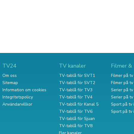
TV24
TV kanaler
Filmer & 
Om oss
TV-tablå för SVT1
Filmer på tv 
Sitemap
TV-tablå för SVT2
Filmer på t
Information om cookies
TV-tablå för TV3
Serier på tv 
Integritetspolicy
TV-tablå för TV4
Serier på t
Användarvillkor
TV-tablå för Kanal 5
Sport på tv 
TV-tablå för TV6
Sport på tv
TV-tablå för Sjuan
TV-tablå för TV8
Fler kanaler