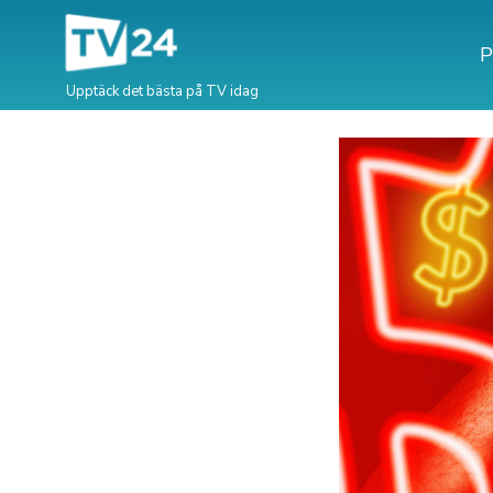
P
Upptäck det bästa på TV idag