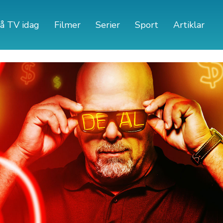
å TV idag
Filmer
Serier
Sport
Artiklar