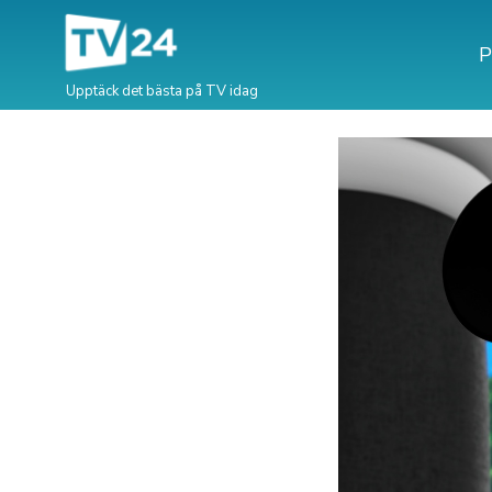
P
Upptäck det bästa på TV idag