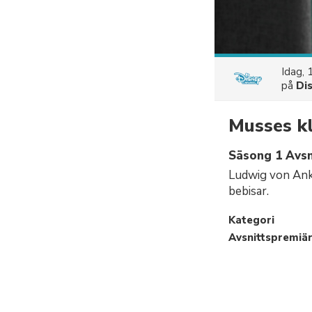
Idag, 
på
Di
Musses k
Säsong 1 Avsn
Ludwig von Ank
bebisar.
Kategori
Avsnittspremiä