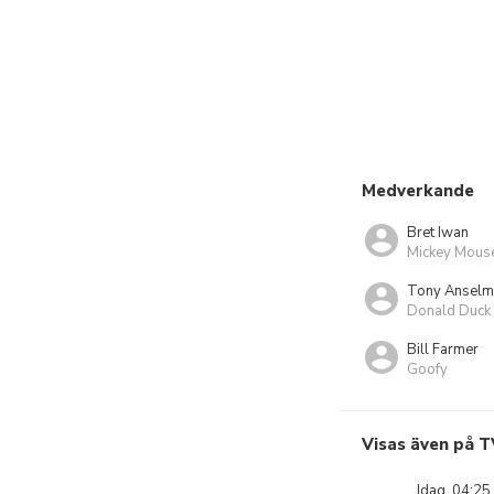
Medverkande
Bret Iwan
Mickey Mous
Tony Ansel
Donald Duck
Bill Farmer
Goofy
Visas även på T
Idag, 04:25