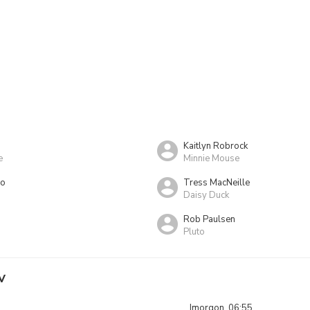
Kaitlyn Robrock
e
Minnie Mouse
mo
Tress MacNeille
Daisy Duck
Rob Paulsen
Pluto
V
Imorgon, 06:55