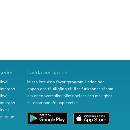
serier
Ladda ner appen!
ikväll
Missa inte dina favoritprogram. Ladda ner
v imorgon
appen och få tillgång till fler funktioner såsom
ikväll
din egen watchlist, påminnelser och möjlighet
v imorgon
till en annonsfri upplevelse.
ikväll
 imorgon