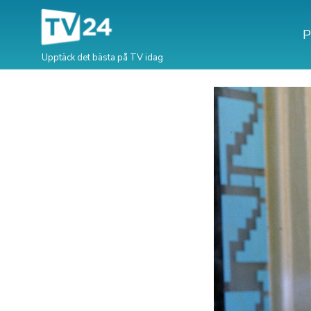
P
Upptäck det bästa på TV idag