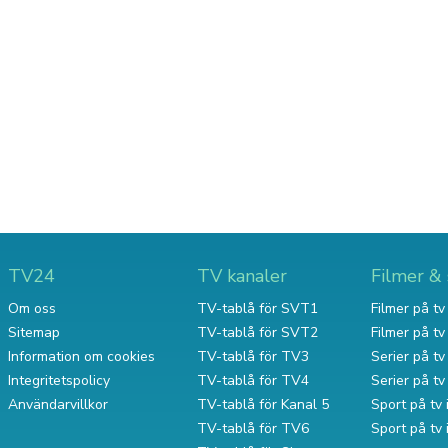
TV24
TV kanaler
Filmer & 
Om oss
TV-tablå för SVT1
Filmer på tv 
Sitemap
TV-tablå för SVT2
Filmer på t
Information om cookies
TV-tablå för TV3
Serier på tv 
Integritetspolicy
TV-tablå för TV4
Serier på t
Användarvillkor
TV-tablå för Kanal 5
Sport på tv 
TV-tablå för TV6
Sport på tv