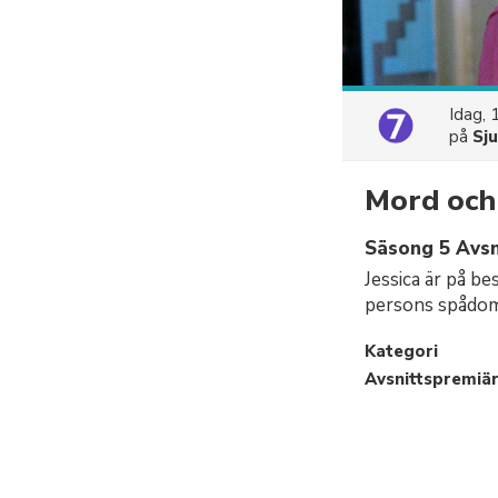
Idag, 
på
Sj
Mord och 
Säsong 5 Avsni
Jessica är på b
persons spådom
Kategori
Avsnittspremiä