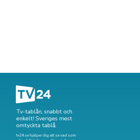
Tv-tablån, snabbt och
enkelt! Sveriges mest
omtyckta tablå.
tv24.se hjälper dig att se vad som