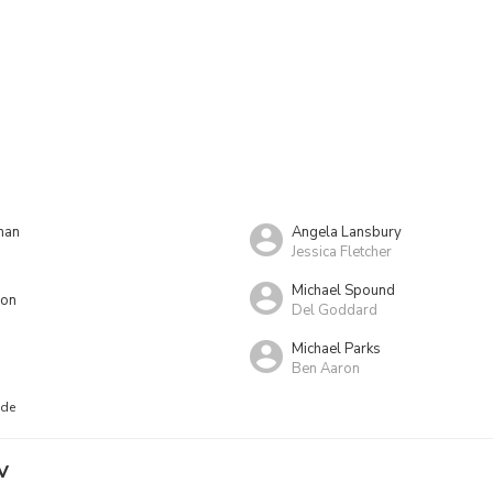
man
Angela Lansbury
Jessica Fletcher
Michael Spound
son
Del Goddard
Michael Parks
Ben Aaron
nde
V