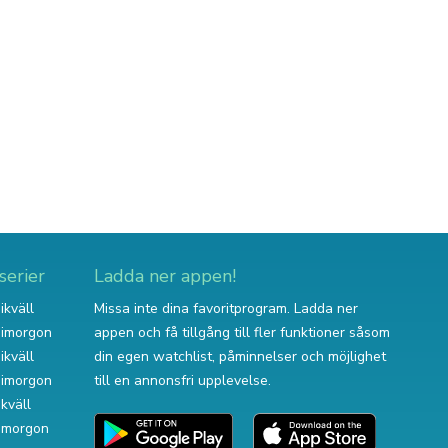
serier
Ladda ner appen!
ikväll
Missa inte dina favoritprogram. Ladda ner
v imorgon
appen och få tillgång till fler funktioner såsom
ikväll
din egen watchlist, påminnelser och möjlighet
v imorgon
till en annonsfri upplevelse.
ikväll
 imorgon