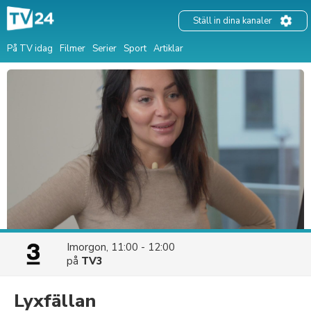
Ställ in dina kanaler
På TV idag
Filmer
Serier
Sport
Artiklar
Imorgon, 11:00 - 12:00
på
TV3
Lyxfällan