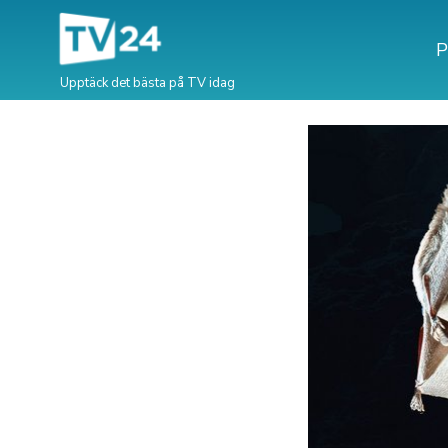
P
Upptäck det bästa på TV idag