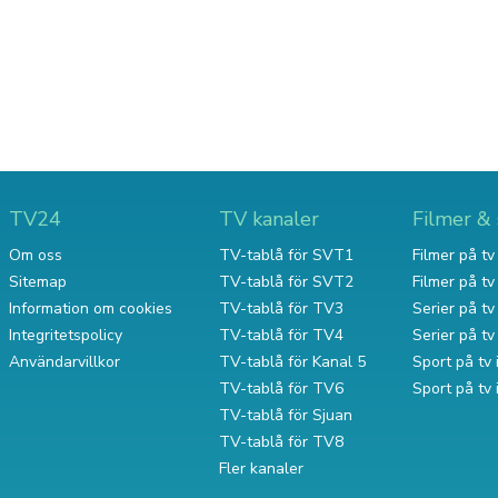
TV24
TV kanaler
Filmer & 
Om oss
TV-tablå för SVT1
Filmer på tv 
Sitemap
TV-tablå för SVT2
Filmer på t
Information om cookies
TV-tablå för TV3
Serier på tv 
Integritetspolicy
TV-tablå för TV4
Serier på t
Användarvillkor
TV-tablå för Kanal 5
Sport på tv 
TV-tablå för TV6
Sport på tv
TV-tablå för Sjuan
TV-tablå för TV8
Fler kanaler