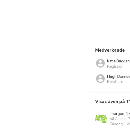
Medverkande
Katie Buckla
Regissör
Hugh Bonnevi
Berättare
Visas även på T
Imorgon, 1
på Animal 
Säsong 1 Av