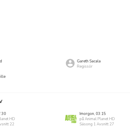
nd
Gareth Sacala
Regissör
lle
V
7:30
Imorgon, 03:15
Planet HD
på Animal Planet HD
snitt 22
Säsong 1 Avsnitt 27