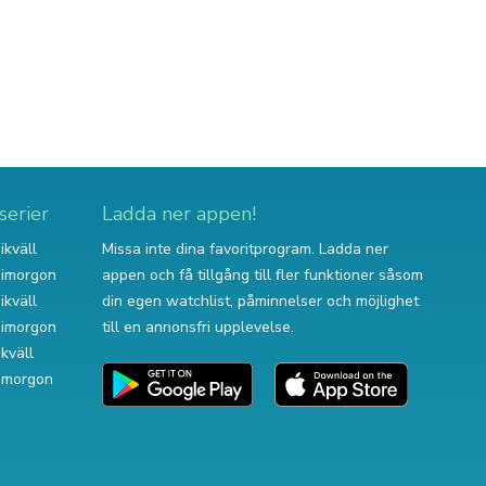
serier
Ladda ner appen!
ikväll
Missa inte dina favoritprogram. Ladda ner
v imorgon
appen och få tillgång till fler funktioner såsom
ikväll
din egen watchlist, påminnelser och möjlighet
v imorgon
till en annonsfri upplevelse.
ikväll
 imorgon