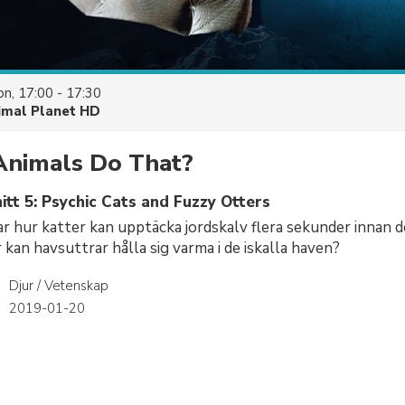
n, 17:00 - 17:30
imal Planet HD
nimals Do That?
tt 5: Psychic Cats and Fuzzy Otters
r hur katter kan upptäcka jordskalv flera sekunder innan de
kan havsuttrar hålla sig varma i de iskalla haven?
Djur / Vetenskap
r
2019-01-20