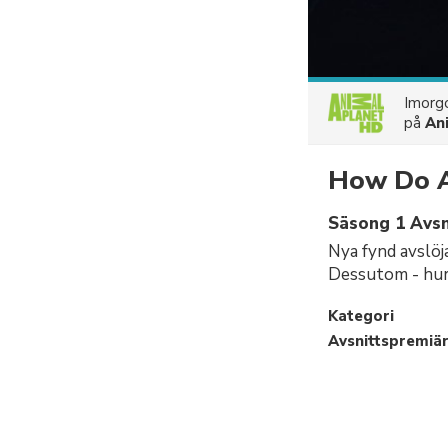
Imorgo
på
An
How Do A
Säsong 1 Avsni
Nya fynd avslöja
Dessutom - hur 
Kategori
Avsnittspremiä