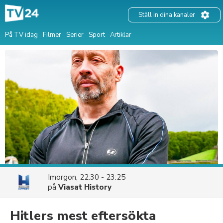
Ställ in dina kanaler
På TV idag
Filmer
Serier
Sport
Artiklar
Imorgon, 22:30 - 23:25
på
Viasat History
Hitlers mest eftersökta