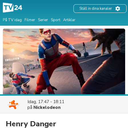
Ställ in dina kanaler
På TV idag
Filmer
Serier
Sport
Artiklar
Idag, 17:47 - 18:11
på
Nickelodeon
Henry Danger