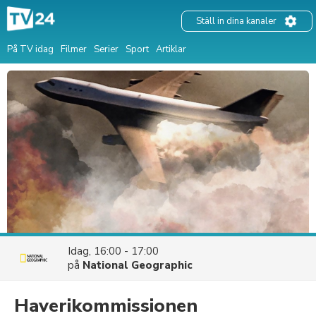
Ställ in dina kanaler
På TV idag
Filmer
Serier
Sport
Artiklar
Idag, 16:00 - 17:00
på
National Geographic
Haverikommissionen