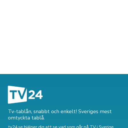
Tv-tablån, snabbt och enkelt! Sveriges mest
omtyckta tablå.
tv24.se hjälper dig att se vad som går på TV i Sverige.