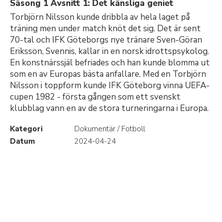
Säsong 1 Avsnitt 1: Det känsliga geniet
Torbjörn Nilsson kunde dribbla av hela laget på
träning men under match knöt det sig. Det är sent
70-tal och IFK Göteborgs nye tränare Sven-Göran
Eriksson, Svennis, kallar in en norsk idrottspsykolog.
En konstnärssjäl befriades och han kunde blomma ut
som en av Europas bästa anfallare. Med en Torbjörn
Nilsson i toppform kunde IFK Göteborg vinna UEFA-
cupen 1982 - första gången som ett svenskt
klubblag vann en av de stora turneringarna i Europa.
Kategori
Dokumentär / Fotboll
Datum
2024-04-24