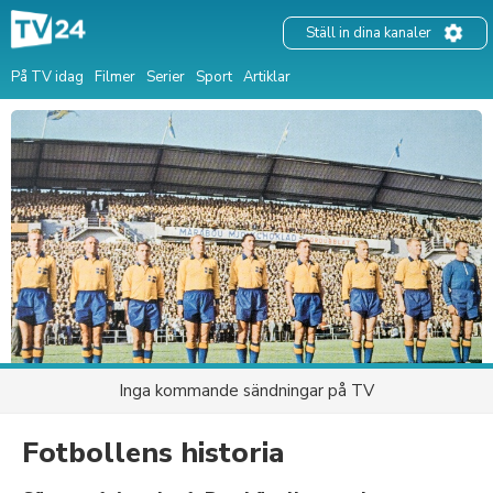
Ställ in dina kanaler
På TV idag
Filmer
Serier
Sport
Artiklar
Inga kommande sändningar på TV
Fotbollens historia