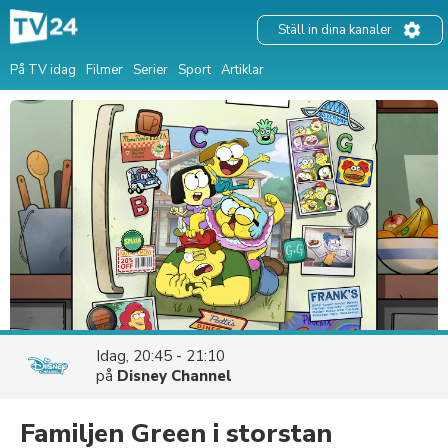
Ställ in dina kanaler
På TV idag
Filmer
Serier
Sport
Artiklar
Idag, 20:45 - 21:10
på
Disney Channel
Familjen Green i storstan