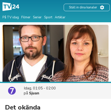
Ställ in dina kanaler
På TV idag
Filmer
Serier
Sport
Artiklar
Idag, 01:05 - 02:00
på
Sjuan
Det okända