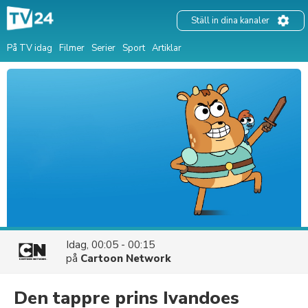
Ställ in dina kanaler
På TV idag
Filmer
Serier
Sport
Artiklar
Idag, 00:05 - 00:15
på
Cartoon Network
Den tappre prins Ivandoes