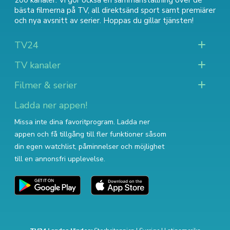
200 kanaler. Vi gör också en sammanställning över
de
bästa filmerna på TV
,
all direktsänd sport
samt
premiärer
och nya avsnitt av serier
. Hoppas du gillar tjänsten!
TV24
TV kanaler
Filmer & serier
Ladda ner appen!
Missa inte dina favoritprogram. Ladda ner
appen och få tillgång till fler funktioner såsom
din egen watchlist, påminnelser och möjlighet
till en annonsfri upplevelse.