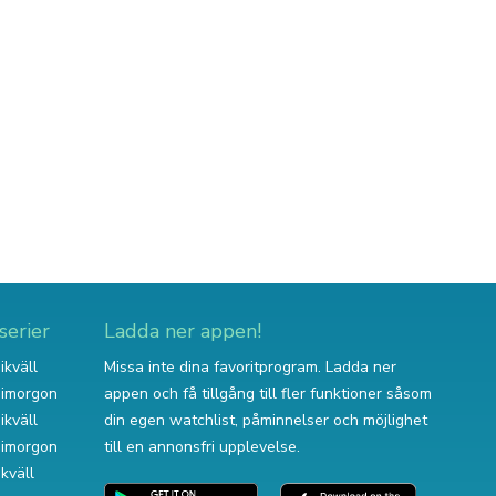
serier
Ladda ner appen!
ikväll
Missa inte dina favoritprogram. Ladda ner
v imorgon
appen och få tillgång till fler funktioner såsom
ikväll
din egen watchlist, påminnelser och möjlighet
v imorgon
till en annonsfri upplevelse.
ikväll