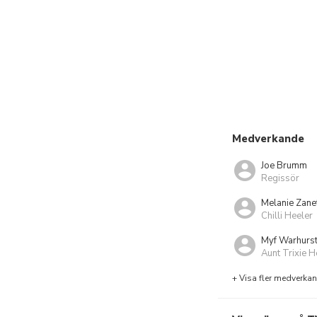
Medverkande
Joe Brumm
Regissör
Melanie Zanet
Chilli Heeler
Myf Warhurs
Aunt Trixie H
+ Visa fler medverka