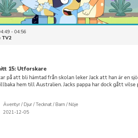
04:49 - 04:56
e TV2
itt 15: Utforskare
r på att bli hämtad från skolan leker Jack att han är en s
illbaka hem till Australien. Jacks pappa har dock gått vilse
Äventyr / Djur / Tecknat / Barn / Nöje
r
2021-12-05