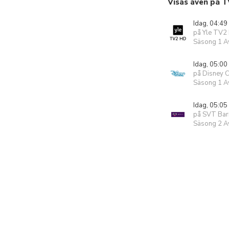
Visas även på T
Idag, 04:49
på Yle TV2
Säsong 1 Av
Idag, 05:00
på Disney 
Säsong 1 Av
Idag, 05:05
på SVT Bar
Säsong 2 Av