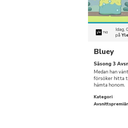
Idag, 
på
Yl
Bluey
Säsong 3 Avsn
Medan han vänta
försöker hitta t
hämta honom.
Kategori
Avsnittspremiä