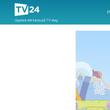
P
Upptäck det bästa på TV idag