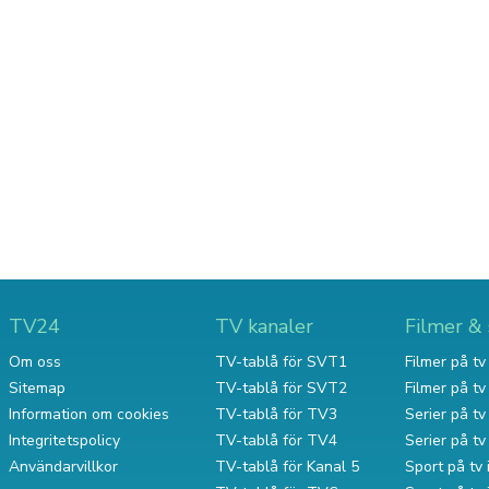
TV24
TV kanaler
Filmer & 
Om oss
TV-tablå för SVT1
Filmer på tv 
Sitemap
TV-tablå för SVT2
Filmer på t
Information om cookies
TV-tablå för TV3
Serier på tv 
Integritetspolicy
TV-tablå för TV4
Serier på t
Användarvillkor
TV-tablå för Kanal 5
Sport på tv 