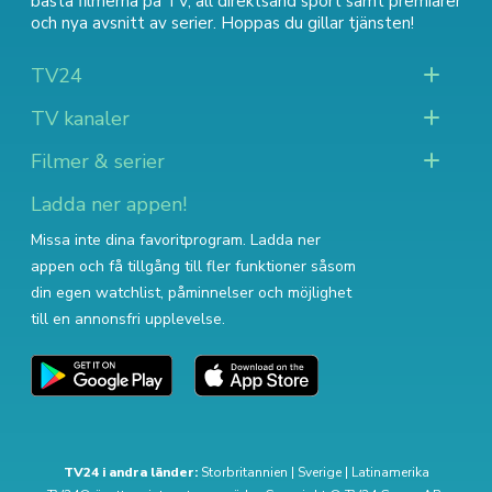
bästa filmerna på TV
,
all direktsänd sport
samt
premiärer
och nya avsnitt av serier
. Hoppas du gillar tjänsten!
TV24
TV kanaler
Filmer & serier
Ladda ner appen!
Missa inte dina favoritprogram. Ladda ner
appen och få tillgång till fler funktioner såsom
din egen watchlist, påminnelser och möjlighet
till en annonsfri upplevelse.
TV24 i andra länder:
Storbritannien
|
Sverige
|
Latinamerika