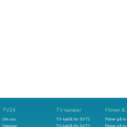
TV24
TV kanaler
Filmer & 
Om oss
TV-tablå för SVT1
Filmer på tv 
Sitemap
TV-tablå för SVT2
Filmer på t