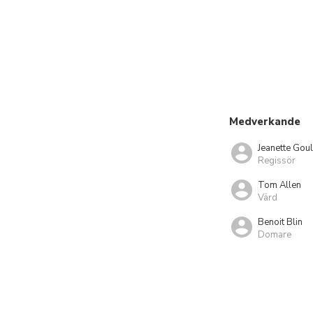
Medverkande
Jeanette Gou
Regissör
Tom Allen
Värd
Benoit Blin
Domare