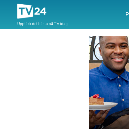
P
Upptäck det bästa på TV idag