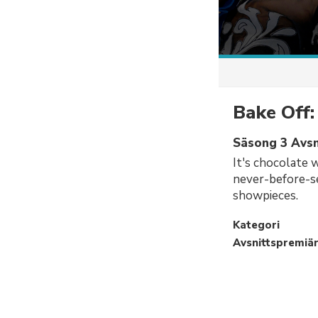
Bake Off:
Säsong 3 Avsn
It's chocolate 
never-before-s
showpieces.
Kategori
Avsnittspremiä