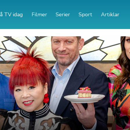
å TV idag
Filmer
Serier
Sport
Artiklar