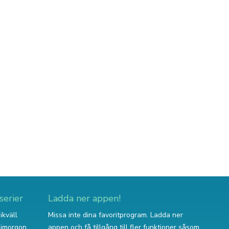
serier
Ladda ner appen!
ikväll
Missa inte dina favoritprogram. Ladda ner
v imorgon
appen och få tillgång till fler funktioner såsom